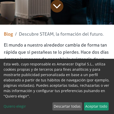
Blog
Descubre STEAM, la formación del futuro.
El mundo a nuestro alrededor cambia de forma tan
rápida que si pestañeas te lo pierdes. Hace dos días
éramos incapaces de concebir la existencia de un
Esta web, cuyo responsable es Amanecer Digital S.L., utiliza
asistente robot como Chat GPT, capaz de redactar
cookies propias y de terceros para fines analíticos y para
textos humanos en tan solo unos segundos y, sin
mostrarte publicidad personalizada en base a un perfil
embargo, son millones de usuarios los que ahora
elaborado a partir de tus hábitos de navegación (por ejemplo,
páginas visitadas). Puedes aceptarlas todas, rechazarlas o ver
disfrutan de esta capacidad. En un mundo cada vez
más información y configurar tus preferencias pulsando en
más actualizado, electrónico y tecnológico, estar
"Quiero elegir".
preparado para el cambio es esencial, lo cual, es
Quiero elegir
Descartar todas
Aceptar todo
exactamente lo que aporta la educación STEAM.