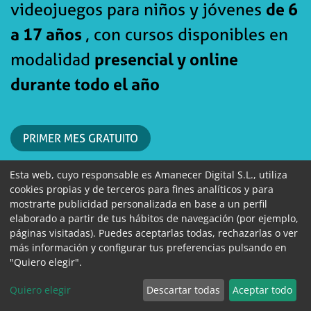
videojuegos para niños y jóvenes
de 6
a 17 años
, con cursos disponibles en
modalidad
presencial y online
durante todo el año
PRIMER MES GRATUITO
Esta web, cuyo responsable es Amanecer Digital S.L., utiliza
¡INSCRÍBETE YA!
cookies propias y de terceros para fines analíticos y para
mostrarte publicidad personalizada en base a un perfil
elaborado a partir de tus hábitos de navegación (por ejemplo,
páginas visitadas). Puedes aceptarlas todas, rechazarlas o ver
más información y configurar tus preferencias pulsando en
"Quiero elegir".
Quiero elegir
Descartar todas
Aceptar todo