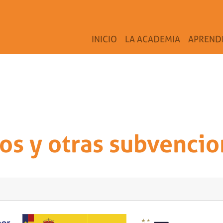
INICIO
LA ACADEMIA
APREND
os y otras subvencio