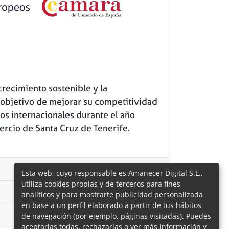
crecimiento sostenible y la
 objetivo de mejorar su competitividad
os internacionales durante el año
rcio de Santa Cruz de Tenerife.
Esta web, cuyo responsable es Amanecer Digital S.L.,
utiliza cookies propias y de terceros para fines
analíticos y para mostrarte publicidad personalizada
en base a un perfil elaborado a partir de tus hábitos
de navegación (por ejemplo, páginas visitadas). Puedes
aceptarlas todas, rechazarlas o ver más información y