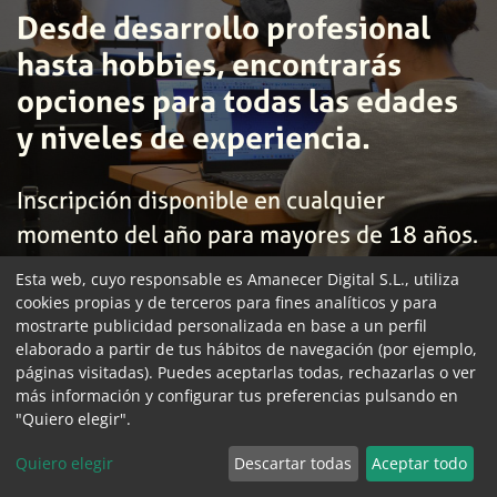
Desde desarrollo profesional
hasta hobbies, encontrarás
opciones para todas las edades
y niveles de experiencia.
Inscripción disponible en cualquier
momento del año para mayores de 18 años.
Esta web, cuyo responsable es Amanecer Digital S.L., utiliza
cookies propias y de terceros para fines analíticos y para
mostrarte publicidad personalizada en base a un perfil
elaborado a partir de tus hábitos de navegación (por ejemplo,
páginas visitadas). Puedes aceptarlas todas, rechazarlas o ver
más información y configurar tus preferencias pulsando en
¿Te interesan nuestros cursos?
"Quiero elegir".
Quiero elegir
Descartar todas
Aceptar todo
Preinscríbete para enterarte de todas las