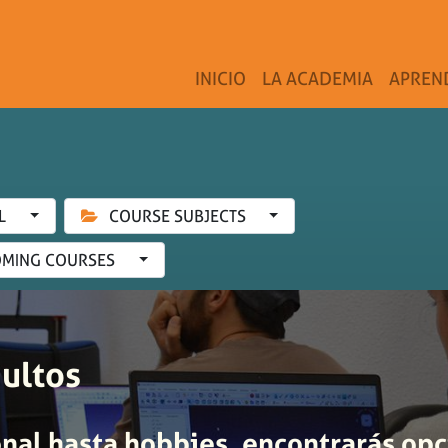
INICIO
LA ACADEMIA
APREN
L
COURSE SUBJECTS
MING COURSES
ultos
nal hasta hobbies, encontrarás opc