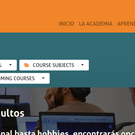
INICIO
LA ACADEMIA
APREN
L
COURSE SUBJECTS
MING COURSES
ultos
nal hasta hobbies, encontrarás opc